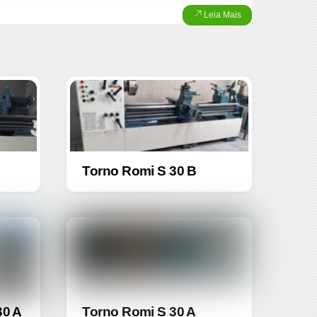
Leia Mais
S
Torno Romi S 30 B
30 A
Torno Romi S 30 A