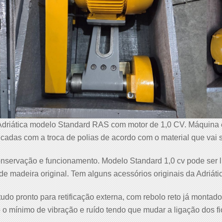
Adriática modelo Standard RAS com motor de 1,0 CV. Máquina e
icadas com a troca de polias de acordo com o material que vai 
nservação e funcionamento. Modelo Standard 1,0 cv pode ser l
de madeira original. Tem alguns acessórios originais da Adriáti
tudo pronto para retificação externa, com rebolo reto já montado
o mínimo de vibração e ruído tendo que mudar a ligação dos fi