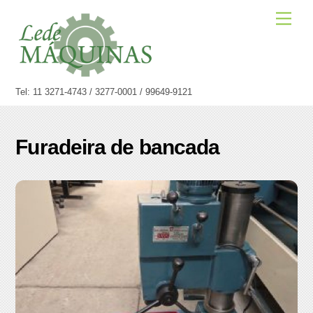
Skip
Men
to
content
Tel: 11 3271-4743 / 3277-0001 / 99649-9121
Furadeira de bancada