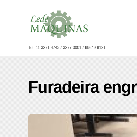
Skip
to
content
Tel: 11 3271-4743 / 3277-0001 / 99649-9121
Furadeira eng