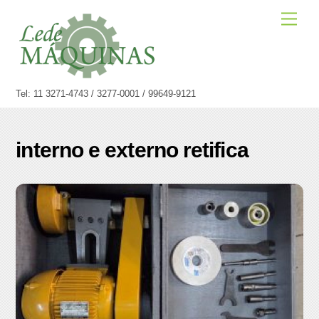
Skip
Men
to
content
Tel: 11 3271-4743 / 3277-0001 / 99649-9121
interno e externo retifica