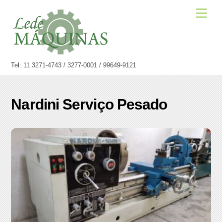
Skip
Men
to
content
Tel: 11 3271-4743 / 3277-0001 / 99649-9121
Nardini Serviço Pesado