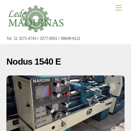
Skip
Men
to
content
Tel: 11 3271-4743 / 3277-0001 / 99649-9121
Nodus 1540 E