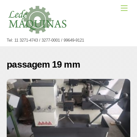
Skip
Men
to
content
Tel: 11 3271-4743 / 3277-0001 / 99649-9121
passagem 19 mm