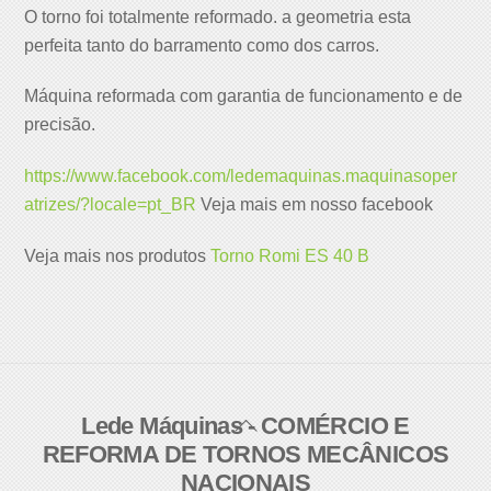
O torno foi totalmente reformado. a geometria esta
perfeita tanto do barramento como dos carros.
Máquina reformada com garantia de funcionamento e de
precisão.
https://www.facebook.com/ledemaquinas.maquinasoper
atrizes/?locale=pt_BR
Veja mais em nosso facebook
Veja mais nos produtos
Torno Romi ES 40 B
Lede Máquinas - COMÉRCIO E
Back
REFORMA DE TORNOS MECÂNICOS
To
NACIONAIS
Top