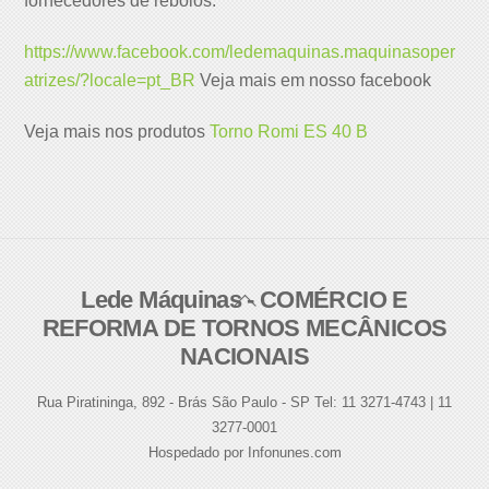
fornecedores de rebolos.
https://www.facebook.com/ledemaquinas.maquinasoper
atrizes/?locale=pt_BR
Veja mais em nosso facebook
Veja mais nos produtos
Torno Romi ES 40 B
Lede Máquinas - COMÉRCIO E
Back
REFORMA DE TORNOS MECÂNICOS
To
NACIONAIS
Top
Rua Piratininga, 892 - Brás São Paulo - SP Tel: 11 3271-4743 | 11
3277-0001
Hospedado por Infonunes.com