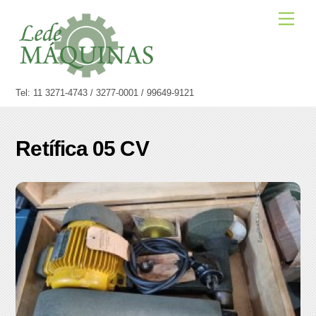
Skip
Men
to
content
Tel: 11 3271-4743 / 3277-0001 / 99649-9121
Retífica 05 CV