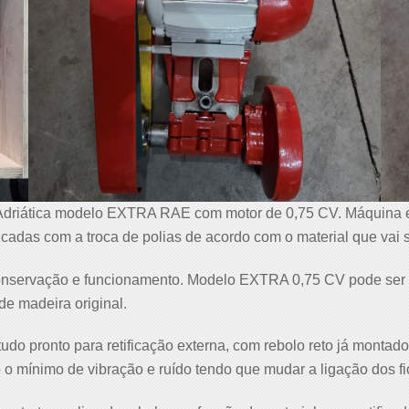
 Adriática modelo EXTRA RAE com motor de 0,75 CV. Máquina eq
icadas com a troca de polias de acordo com o material que vai 
onservação e funcionamento. Modelo EXTRA 0,75 CV pode ser l
de madeira original.
tudo pronto para retificação externa, com rebolo reto já montado
o mínimo de vibração e ruído tendo que mudar a ligação dos fi