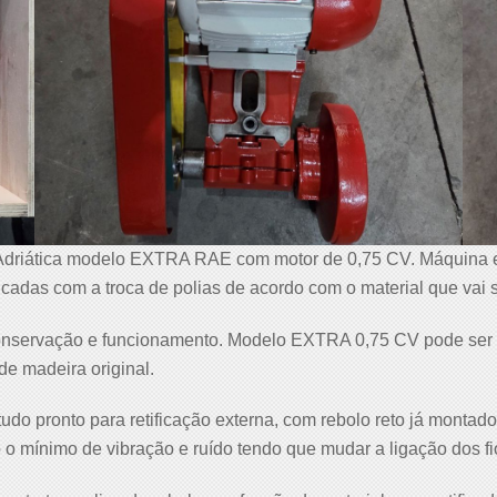
 Adriática modelo EXTRA RAE com motor de 0,75 CV. Máquina eq
icadas com a troca de polias de acordo com o material que vai 
onservação e funcionamento. Modelo EXTRA 0,75 CV pode ser l
de madeira original.
tudo pronto para retificação externa, com rebolo reto já montado
o mínimo de vibração e ruído tendo que mudar a ligação dos fi