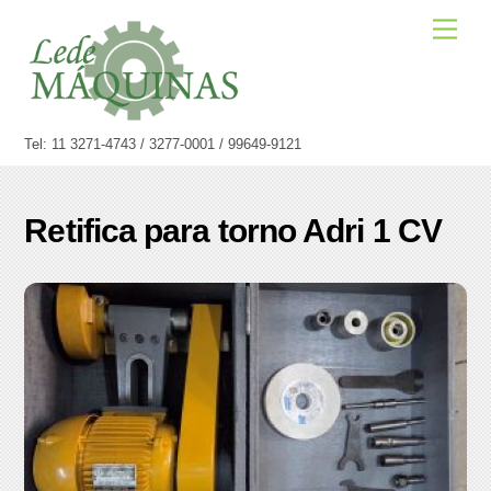
Skip
Men
to
content
Tel: 11 3271-4743 / 3277-0001 / 99649-9121
Retifica para torno Adri 1 CV