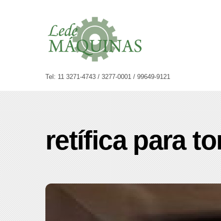
Skip
to
content
Tel: 11 3271-4743 / 3277-0001 / 99649-9121
retífica para t