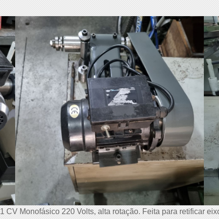
1 CV Monofásico 220 Volts, alta rotação. Feita para retificar eix