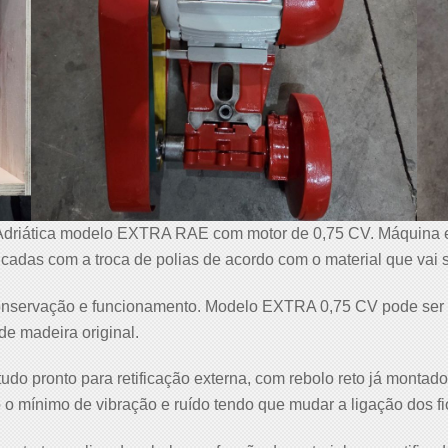
 Adriática modelo EXTRA RAE com motor de 0,75 CV. Máquina eq
icadas com a troca de polias de acordo com o material que vai 
onservação e funcionamento. Modelo EXTRA 0,75 CV pode ser l
de madeira original.
tudo pronto para retificação externa, com rebolo reto já montado
o mínimo de vibração e ruído tendo que mudar a ligação dos fi