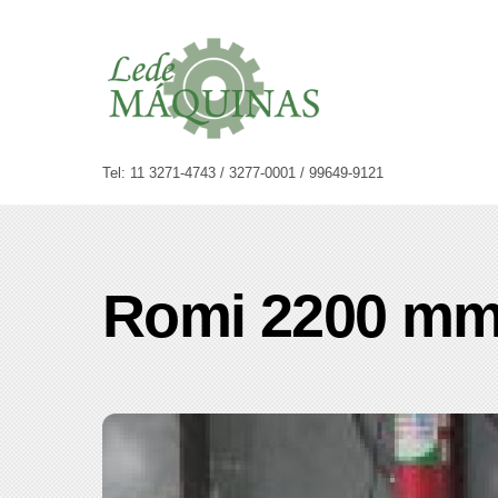
Skip
to
content
Tel: 11 3271-4743 / 3277-0001 / 99649-9121
Romi 2200 m