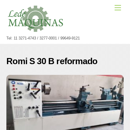
Skip
Men
to
content
Tel: 11 3271-4743 / 3277-0001 / 99649-9121
Romi S 30 B reformado