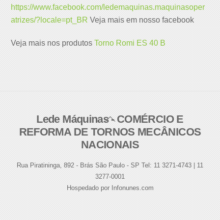
https://www.facebook.com/ledemaquinas.maquinasoper
atrizes/?locale=pt_BR
Veja mais em nosso facebook
Veja mais nos produtos
Torno Romi ES 40 B
Lede Máquinas - COMÉRCIO E
Back
REFORMA DE TORNOS MECÂNICOS
To
NACIONAIS
Top
Rua Piratininga, 892 - Brás São Paulo - SP Tel: 11 3271-4743 | 11
3277-0001
Hospedado por Infonunes.com