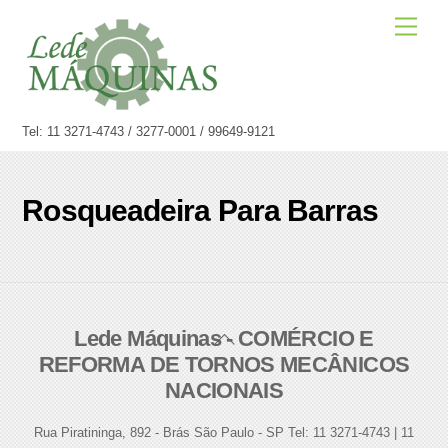
Skip
Men
to
content
Tel: 11 3271-4743 / 3277-0001 / 99649-9121
Rosqueadeira Para Barras
Lede Máquinas - COMÉRCIO E
Back
REFORMA DE TORNOS MECÂNICOS
To
NACIONAIS
Top
Rua Piratininga, 892 - Brás São Paulo - SP Tel: 11 3271-4743 | 11