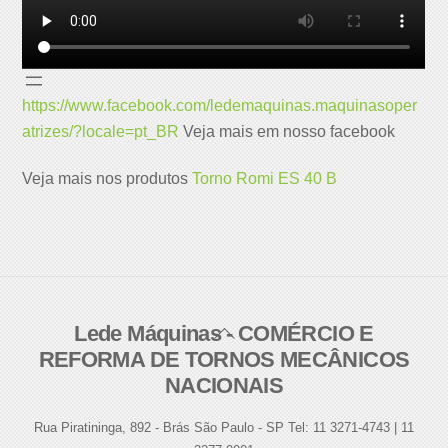
https://www.facebook.com/ledemaquinas.maquinasoper
atrizes/?locale=pt_BR
Veja mais em nosso facebook
Veja mais nos produtos
Torno Romi ES 40 B
Lede Máquinas - COMÉRCIO E
Back
REFORMA DE TORNOS MECÂNICOS
To
NACIONAIS
Top
Rua Piratininga, 892 - Brás São Paulo - SP Tel: 11 3271-4743 | 11