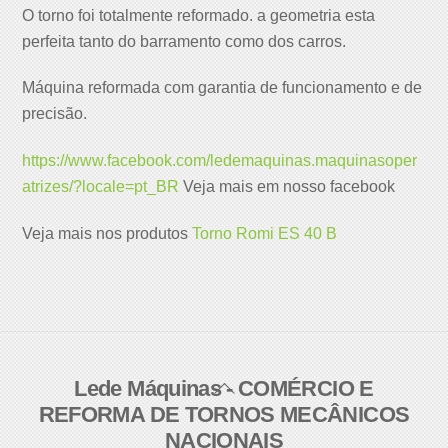
O torno foi totalmente reformado. a geometria esta
perfeita tanto do barramento como dos carros.
Máquina reformada com garantia de funcionamento e de
precisão.
https://www.facebook.com/ledemaquinas.maquinasoper
atrizes/?locale=pt_BR
Veja mais em nosso facebook
Veja mais nos produtos
Torno Romi ES 40 B
Lede Máquinas - COMÉRCIO E
Back
REFORMA DE TORNOS MECÂNICOS
To
NACIONAIS
Top