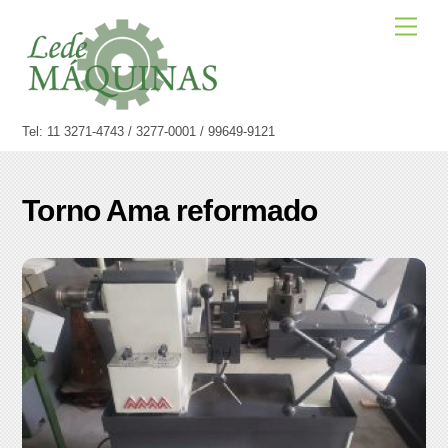
Skip
Men
to
content
Tel: 11 3271-4743 / 3277-0001 / 99649-9121
Torno Ama reformado