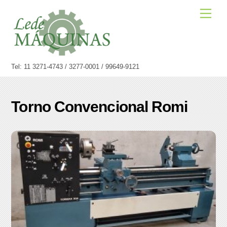
Skip
Men
to
content
Tel: 11 3271-4743 / 3277-0001 / 99649-9121
Torno Convencional Romi