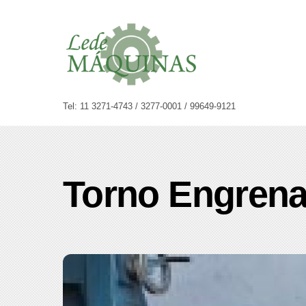
Skip
to
content
Tel: 11 3271-4743 / 3277-0001 / 99649-9121
Torno Engrena