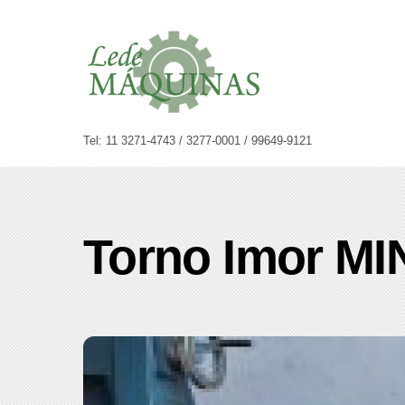
Skip
to
content
Tel: 11 3271-4743 / 3277-0001 / 99649-9121
Torno Imor M