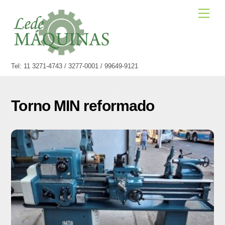
Skip
Men
to
content
Tel: 11 3271-4743 / 3277-0001 / 99649-9121
Torno MIN reformado