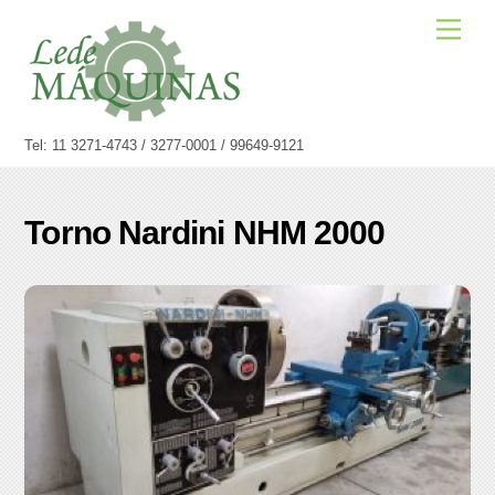
Skip
Men
to
content
Tel: 11 3271-4743 / 3277-0001 / 99649-9121
Torno Nardini NHM 2000