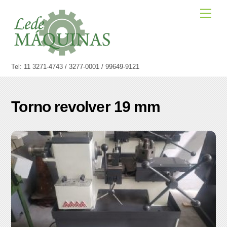
Skip
Men
to
content
Tel: 11 3271-4743 / 3277-0001 / 99649-9121
Torno revolver 19 mm