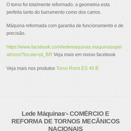
O torno foi totalmente reformado. a geometria esta
perfeita tanto do barramento como dos carros.
Máquina reformada com garantia de funcionamento e de
precisão.
https://www.facebook.com/ledemaquinas.maquinasoper
atrizes/?locale=pt_BR
Veja mais em nosso facebook
Veja mais nos produtos
Torno Romi ES 40 B
Lede Máquinas - COMÉRCIO E
Back
REFORMA DE TORNOS MECÂNICOS
To
NACIONAIS
Top