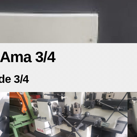
 Ama 3/4
de 3/4