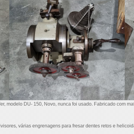
er, modelo DU- 150, Novo, nunca foi usado. Fabricado com mate
isores, várias engrenagens para fresar dentes retos e helicoi