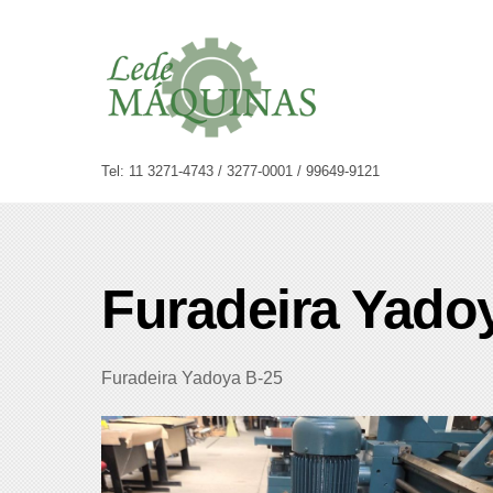
Skip
to
content
Tel: 11 3271-4743 / 3277-0001 / 99649-9121
Furadeira Yado
Furadeira Yadoya B-25