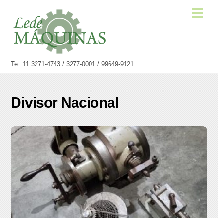
Skip
Men
to
content
Tel: 11 3271-4743 / 3277-0001 / 99649-9121
Divisor Nacional