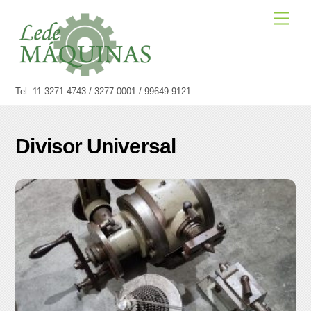
Skip
Men
to
content
Tel: 11 3271-4743 / 3277-0001 / 99649-9121
Divisor Universal