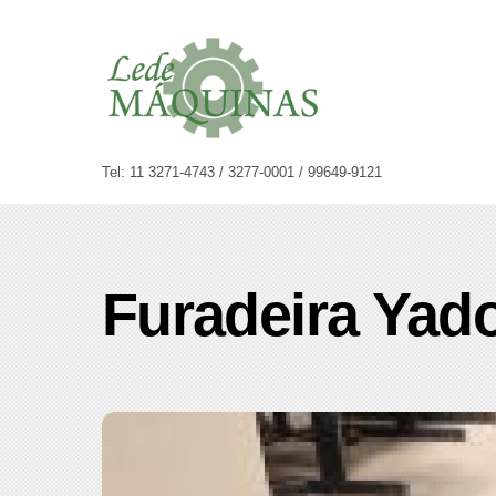
Skip
to
content
Tel: 11 3271-4743 / 3277-0001 / 99649-9121
Furadeira Yad