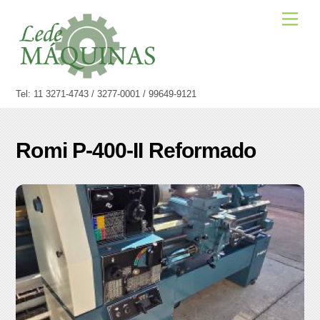
Skip
Men
to
content
Tel: 11 3271-4743 / 3277-0001 / 99649-9121
Romi P-400-II Reformado