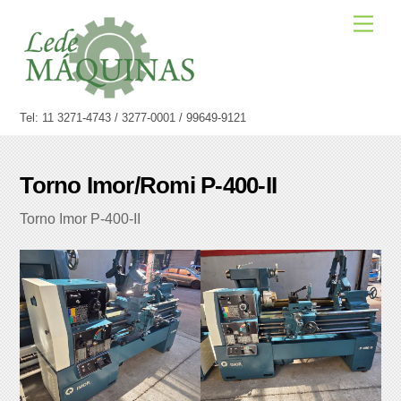
Skip
Men
to
content
Tel: 11 3271-4743 / 3277-0001 / 99649-9121
Torno Imor/Romi P-400-II
Torno Imor P-400-II