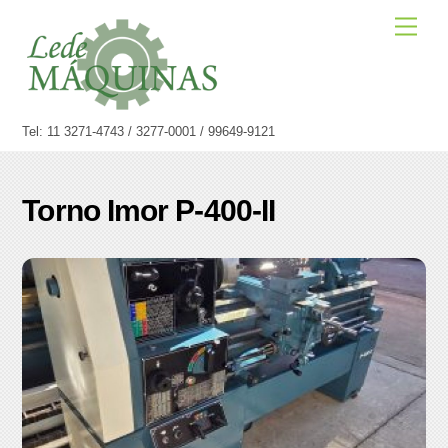
Skip
Men
to
content
Tel: 11 3271-4743 / 3277-0001 / 99649-9121
Torno Imor P-400-II